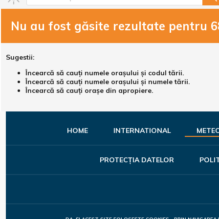
Nu au fost găsite rezultate pentru
6
Sugestii:
Încearcă să cauți numele orașului și codul tării.
Încearcă să cauți numele orașului și numele tării.
Încearcă să cauți orașe din apropiere.
HOME
INTERNATIONAL
METE
PROTECȚIA DATELOR
POLI